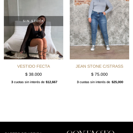
SIN STOCK
VESTIDO FECTA
JEAN STONE C/STRASS
$
38.000
$
75.000
3
cuotas sin interés de
$12,667
3
cuotas sin interés de
$25,000