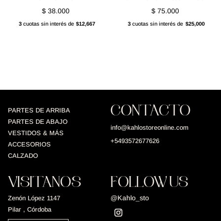
$
38.000
$
75.000
3
cuotas sin interés de
$12,667
3
cuotas sin interés de
$25,000
CONTACTO
PARTES DE ARRIBA
PARTES DE ABAJO
info@kahlostoreonline.com
VESTIDOS & MÁS
+5493572677626
ACCESORIOS
CALZADO
VISITANOS
FOLLOW US
@Kahlo_sto
Zenón López 1147
Pilar , Córdoba