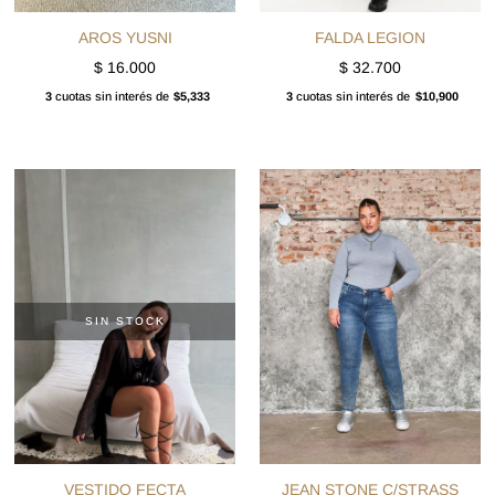
AROS YUSNI
FALDA LEGION
$
16.000
$
32.700
3
cuotas sin interés de
$5,333
3
cuotas sin interés de
$10,900
SIN STOCK
VESTIDO FECTA
JEAN STONE C/STRASS