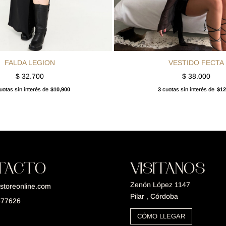
FALDA LEGION
VESTIDO FECTA
$
32.700
$
38.000
otas sin interés de
$10,900
3
cuotas sin interés de
$12
TACTO
VISITANOS
Zenón López 1147
storeonline.com
Pilar , Córdoba
677626
CÓMO LLEGAR