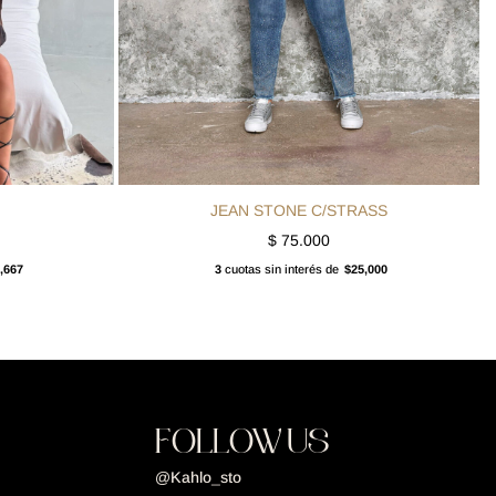
JEAN STONE C/STRASS
$
75.000
,667
3
cuotas sin interés de
$25,000
FOLLOW US
@Kahlo_sto