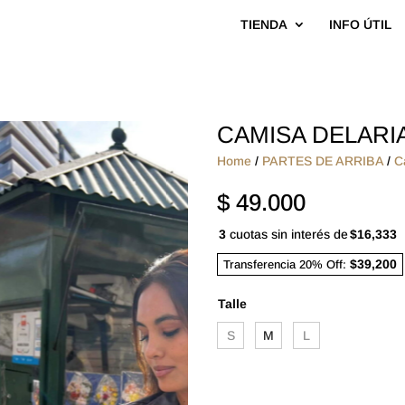
TIENDA
INFO ÚTIL
CAMISA DELARI
Home
/
PARTES DE ARRIBA
/
C
$
49.000
3
cuotas sin interés de
$16,333
$39,200
Transferencia 20% Off:
Talle
S
M
L