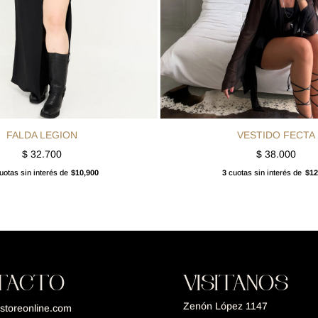
FALDA LEGION
VESTIDO FECTA
$
32.700
$
38.000
otas sin interés de
$10,900
3
cuotas sin interés de
$12
TACTO
VISITANOS
Zenón López 1147
storeonline.com