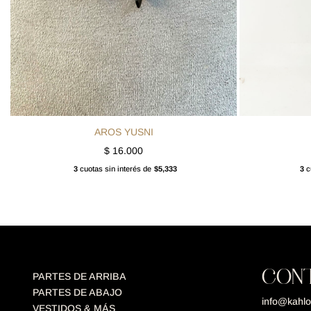
AROS YUSNI
$
16.000
3
cuotas sin interés de
$5,333
3
cu
CON
PARTES DE ARRIBA
PARTES DE ABAJO
info@kahlo
VESTIDOS & MÁS