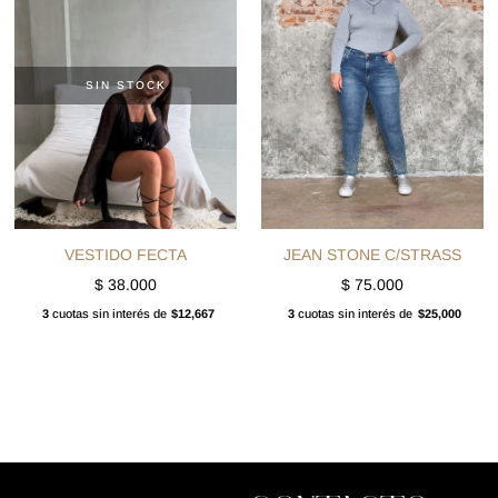
SIN STOCK
VESTIDO FECTA
JEAN STONE C/STRASS
$
38.000
$
75.000
3
cuotas sin interés de
$12,667
3
cuotas sin interés de
$25,000