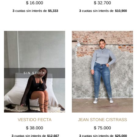
$
16.000
$
32.700
3
cuotas sin interés de
$5,333
3
cuotas sin interés de
$10,900
SIN STOCK
VESTIDO FECTA
JEAN STONE C/STRASS
$
38.000
$
75.000
3
cuotas sin interés de
$12,667
3
cuotas sin interés de
$25,000