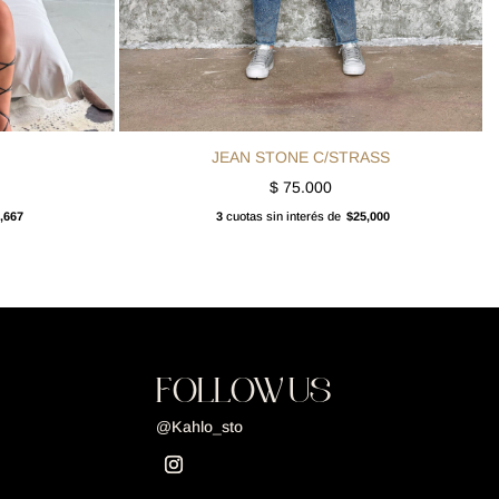
JEAN STONE C/STRASS
$
75.000
,667
3
cuotas sin interés de
$25,000
FOLLOW US
@Kahlo_sto