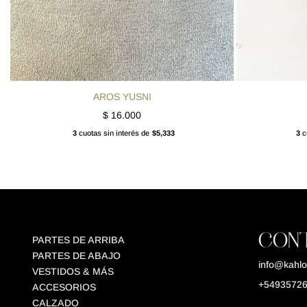
AROS YUSNI
$
16.000
3
cuotas sin interés de
$5,333
3
cu
CON
PARTES DE ARRIBA
PARTES DE ABAJO
info@kahlo
VESTIDOS & MÁS
+5493572
ACCESORIOS
CALZADO