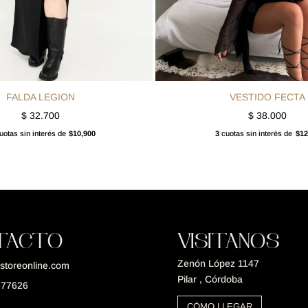
FALDA LEGION
VESTIDO FECTA
$
32.700
$
38.000
otas sin interés de
$10,900
3
cuotas sin interés de
$12
TACTO
VISITANOS
Zenón López 1147
storeonline.com
Pilar , Córdoba
677626
CÓMO LLEGAR