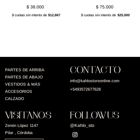
$
38.000
$
75.000
3
cuotas sin interés de
$12,667
3
cuotas sin interés de
$25,000
CONTACTO
PARTES DE ARRIBA
PARTES DE ABAJO
info@kahlostoreonline.com
VESTIDOS & MÁS
+5493572677626
ACCESORIOS
CALZADO
VISITANOS
FOLLOW US
@Kahlo_sto
Zenón López 1147
Pilar , Córdoba