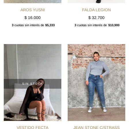
AROS YUSNI
FALDA LEGION
$
16.000
$
32.700
3
cuotas sin interés de
$5,333
3
cuotas sin interés de
$10,900
SIN STOCK
VESTIDO FECTA
JEAN STONE C/STRASS