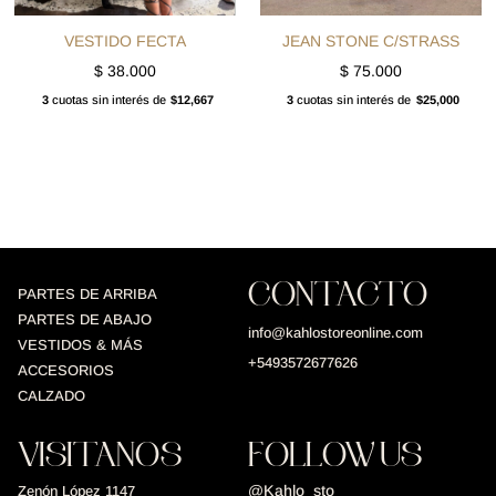
VESTIDO FECTA
JEAN STONE C/STRASS
$
38.000
$
75.000
3
cuotas sin interés de
$12,667
3
cuotas sin interés de
$25,000
CONTACTO
PARTES DE ARRIBA
PARTES DE ABAJO
info@kahlostoreonline.com
VESTIDOS & MÁS
+5493572677626
ACCESORIOS
CALZADO
VISITANOS
FOLLOW US
@Kahlo_sto
Zenón López 1147