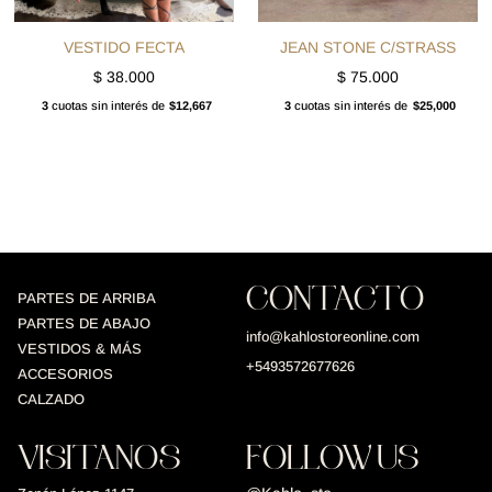
VESTIDO FECTA
JEAN STONE C/STRASS
$
38.000
$
75.000
3
cuotas sin interés de
$12,667
3
cuotas sin interés de
$25,000
CONTACTO
PARTES DE ARRIBA
PARTES DE ABAJO
info@kahlostoreonline.com
VESTIDOS & MÁS
+5493572677626
ACCESORIOS
CALZADO
VISITANOS
FOLLOW US