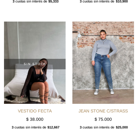
3
cuotas sin interés de
$5,333
3
cuotas sin interés de
$10,900
SIN STOCK
VESTIDO FECTA
JEAN STONE C/STRASS
$
38.000
$
75.000
3
cuotas sin interés de
$12,667
3
cuotas sin interés de
$25,000