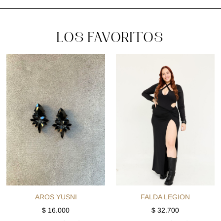
LOS FAVORITOS
AROS YUSNI
FALDA LEGION
$
16.000
$
32.700