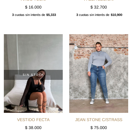
$
16.000
$
32.700
3
cuotas sin interés de
$5,333
3
cuotas sin interés de
$10,900
SIN STOCK
VESTIDO FECTA
JEAN STONE C/STRASS
$
38.000
$
75.000