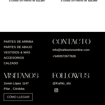
3
cuotas sin interés de
$12,667
3
cuotas sin interés de
$25,000
CONTACTO
PARTES DE ARRIBA
PARTES DE ABAJO
info@kahlostoreonline.com
VESTIDOS & MÁS
+5493572677626
ACCESORIOS
CALZADO
VISITANOS
FOLLOW US
@Kahlo_sto
Zenón López 1147
Pilar , Córdoba
CÓMO LLEGAR