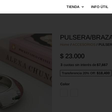
TIENDA
INFO ÚTIL
PULSERA/BRAZA
Home
/
ACCESORIOS
/ PULSE
$
23.000
3
cuotas sin interés de
$7,667
$18,400
Transferencia 20% Off:
Color