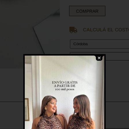
COMPRAR

CALCULÁ EL COST
CALCULAR
LOS FAVORITOS