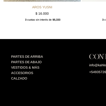
AROS YUSNI
$
16.000
3
cuotas sin interés de
$5,333
3
cu
CON
PARTES DE ARRIBA
PARTES DE ABAJO
info@kahlo
VESTIDOS & MÁS
+5493572
ACCESORIOS
CALZADO