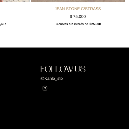
JEAN STONE C/STRASS
$
75.000
,667
3
cuotas sin interés de
$25,000
FOLLOW US
@Kahlo_sto