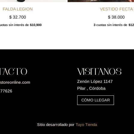
FALDA LEGION
VESTIDO FECTA
$
32.700
$
38.000
otas sin interés de
$10,900
3
cuotas sin interés de
$12
TACTO
VISITANOS
Zenón López 1147
storeonline.com
Pilar , Córdoba
677626
CÓMO LLEGAR
Sitio desarrollado por
Tuyo Tienda