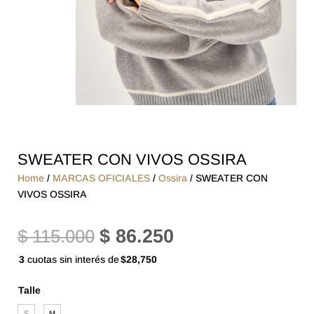
SWEATER CON VIVOS OSSIRA
Home
/
MARCAS OFICIALES
/
Ossira
/ SWEATER CON
VIVOS OSSIRA
El
El
$
115.000
$
86.250
precio
precio
3
cuotas sin interés de
$28,750
original
actual
Talle
era:
es:
S
M