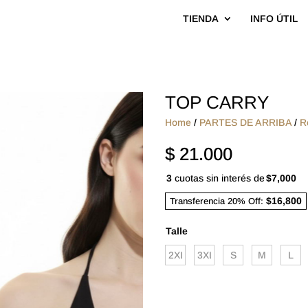
TIENDA
INFO ÚTIL
TOP CARRY
Home
/
PARTES DE ARRIBA
/
R
$
21.000
3
cuotas sin interés de
$7,000
$16,800
Transferencia 20% Off:
Talle
2XL
3XL
S
M
L