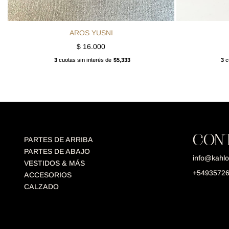
AROS YUSNI
$
16.000
3
cuotas sin interés de
$5,333
3
cu
CON
PARTES DE ARRIBA
PARTES DE ABAJO
info@kahlo
VESTIDOS & MÁS
+5493572
ACCESORIOS
CALZADO