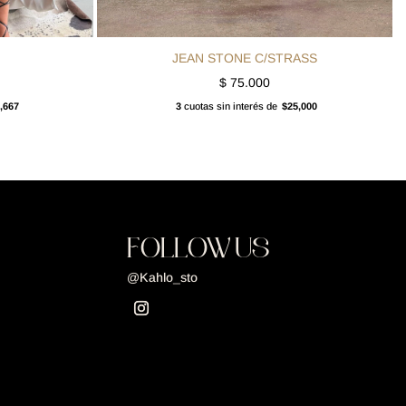
JEAN STONE C/STRASS
$
75.000
,667
3
cuotas sin interés de
$25,000
FOLLOW US
@Kahlo_sto