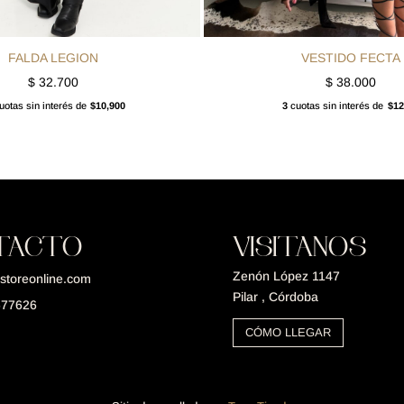
FALDA LEGION
VESTIDO FECTA
$
32.700
$
38.000
otas sin interés de
$10,900
3
cuotas sin interés de
$12
TACTO
VISITANOS
Zenón López 1147
storeonline.com
Pilar , Córdoba
677626
CÓMO LLEGAR