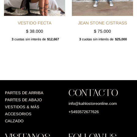
VESTIDO FECTA
JEAN STONE C/STRASS
$
38.000
$
75.000
3
cuotas sin interés de
$12,667
3
cuotas sin interés de
$25,000
CONTACTO
PARTES DE ARRIBA
PARTES DE ABAJO
info@kahlostoreonline.com
VESTIDOS & MÁS
+5493572677626
ACCESORIOS
CALZADO