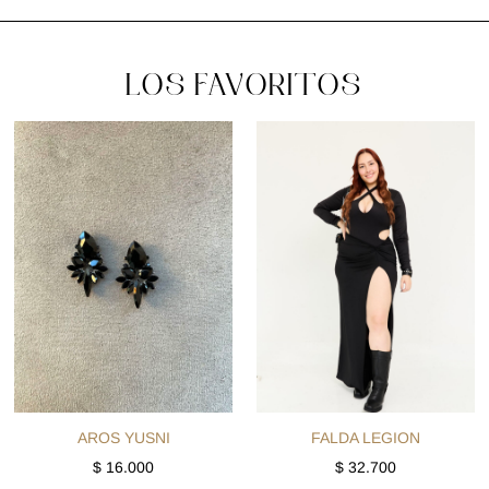
LOS FAVORITOS
AROS YUSNI
FALDA LEGION
$
16.000
$
32.700