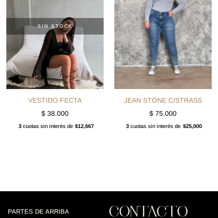
SIN STOCK
VESTIDO FECTA
JEAN STONE C/STRASS
$
38.000
$
75.000
3
cuotas sin interés de
$12,667
3
cuotas sin interés de
$25,000
CONTACTO
PARTES DE ARRIBA