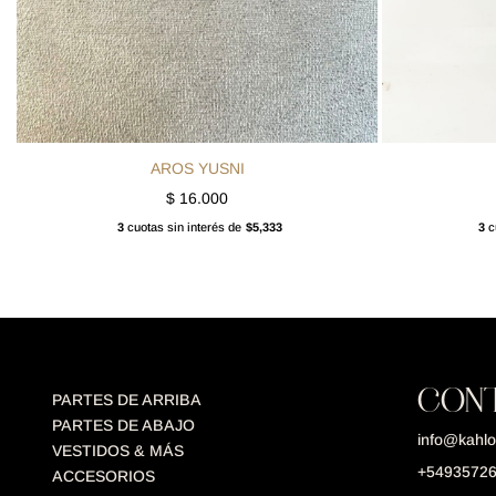
AROS YUSNI
$
16.000
3
cuotas sin interés de
$5,333
3
cu
CON
PARTES DE ARRIBA
PARTES DE ABAJO
info@kahlo
VESTIDOS & MÁS
+5493572
ACCESORIOS