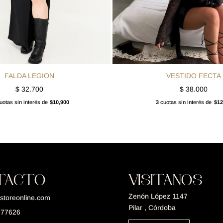
FALDA LEGION
VESTIDO FECTA
$
32.700
$
38.000
otas sin interés de
$10,900
3
cuotas sin interés de
$12
TACTO
VISITANOS
Zenón López 1147
storeonline.com
Pilar , Córdoba
677626