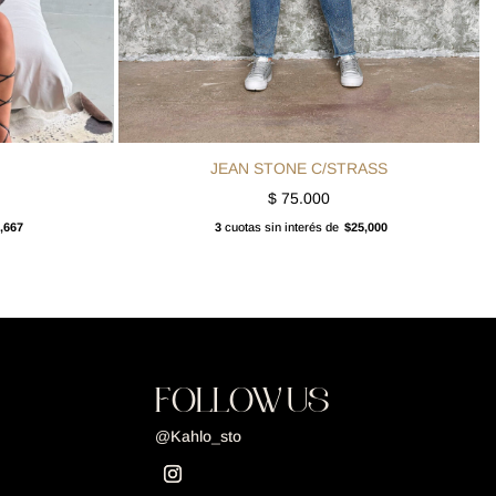
JEAN STONE C/STRASS
$
75.000
,667
3
cuotas sin interés de
$25,000
FOLLOW US
@Kahlo_sto